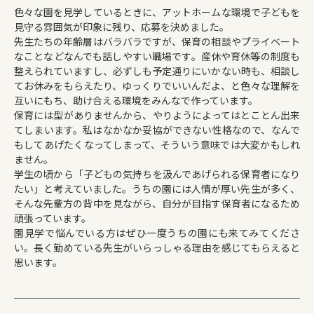
色々な園を見学しているときに、アットホームな環境で子どもを
見守る雰囲気が印象に残り、応募を決めました。
先生たちの年齢層はバラバラですが、保育の相談やプライベート
なことなどなんでも話しやすい職場です。産休や育休等の制度も
整えられていますし、必ずしも予定通りにいかない時も、相談し
てお休みをもらえたり、ゆっくりでいいんだよ、と色々な理解を
互いにもち、助け合える環境をみんなで作っています。
保育には型がありませんから、やりようによってはとことん出来
てしまいます。私はなかなか妥協ができない性格なので、なんで
もしてあげたくなってしまって、そういう意味では大変かもしれ
ません。
学生の頃から「子どもの気持ちを汲んであげられる保育者になり
たい」と考えていました。うちの園には人情が厚い先生が多く、
そんな先輩方の背中を見ながら、自分が目指す保育者になるため
頑張っています。
園見学で悩んでいる方はぜひ一度うちの園にも来てみてくださ
い。長く勤めている先生がいらっしゃる理由を感じてもらえると
思います。