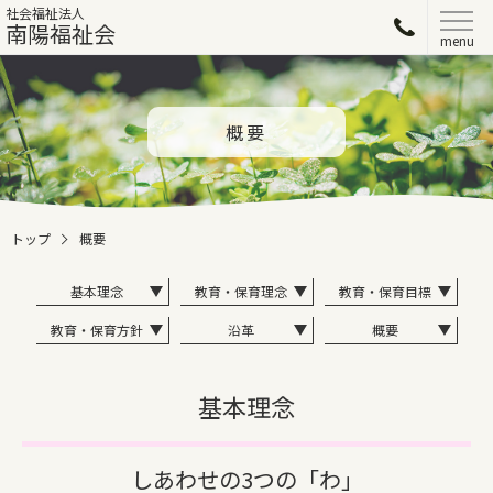
社会福祉法人
南陽福祉会
menu
概要
トップ
概要
基本理念
教育・保育理念
教育・保育目標
教育・保育方針
沿革
概要
基本理念
しあわせの3つの「わ」