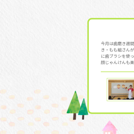
今月は歯磨き週
き・もも組さん
に歯ブラシを使
顔じゃんけんも楽